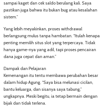
sampai kaget dan cek saldo berulang kali. Saya
pastikan juga bahwa itu bukan bug atau kesalahan
sistem.”
Yang lebih meyakinkan, proses withdrawal
berlangsung mulus tanpa hambatan. “Itulah kenapa
penting memilih situs slot yang terpercaya. Tidak
hanya game-nya yang adil, tapi proses pencairan
dana juga cepat dan aman.”
Dampak dan Pelajaran
Kemenangan itu tentu membawa perubahan besar
dalam hidup Agung. “Saya bisa melunasi cicilan,
bantu keluarga, dan sisanya saya tabung,”
ungkapnya. Meski begitu, ia tetap bermain dengan
bijak dan tidak terlena.