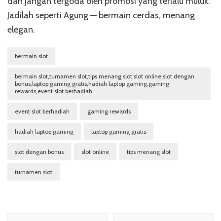
dan jangan tergoda oleh promosi yang terlalu muluk.
Jadilah seperti Agung — bermain cerdas, menang
elegan.
bermain slot
bermain slot,turnamen slot,tips menang slot,slot online,slot dengan
bonus,laptop gaming gratis,hadiah laptop gaming,gaming
rewards,event slot berhadiah
event slot berhadiah
gaming rewards
hadiah laptop gaming
laptop gaming gratis
slot dengan bonus
slot online
tips menang slot
turnamen slot
Navigasi