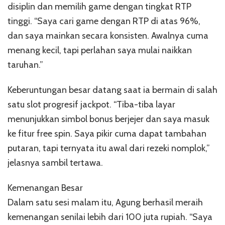
disiplin dan memilih game dengan tingkat RTP
tinggi. “Saya cari game dengan RTP di atas 96%,
dan saya mainkan secara konsisten. Awalnya cuma
menang kecil, tapi perlahan saya mulai naikkan
taruhan.”
Keberuntungan besar datang saat ia bermain di salah
satu slot progresif jackpot. “Tiba-tiba layar
menunjukkan simbol bonus berjejer dan saya masuk
ke fitur free spin. Saya pikir cuma dapat tambahan
putaran, tapi ternyata itu awal dari rezeki nomplok,”
jelasnya sambil tertawa.
Kemenangan Besar
Dalam satu sesi malam itu, Agung berhasil meraih
kemenangan senilai lebih dari 100 juta rupiah. “Saya