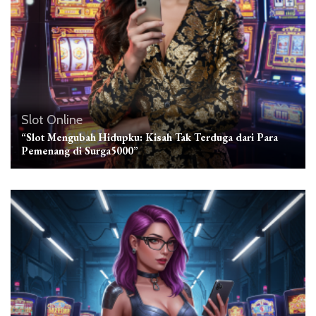
Slot Online
“Slot Mengubah Hidupku: Kisah Tak Terduga dari Para
Pemenang di Surga5000”