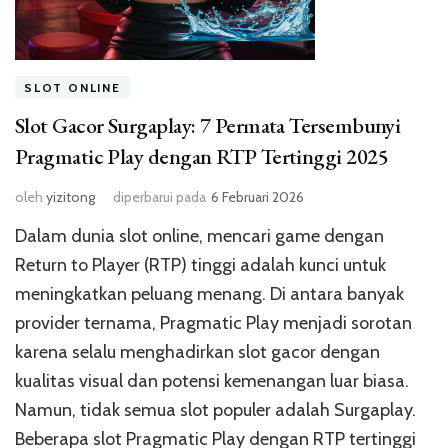
SLOT ONLINE
Slot Gacor Surgaplay: 7 Permata Tersembunyi
Pragmatic Play dengan RTP Tertinggi 2025
oleh
yizitong
diperbarui pada
6 Februari 2026
Dalam dunia slot online, mencari game dengan
Return to Player (RTP) tinggi adalah kunci untuk
meningkatkan peluang menang. Di antara banyak
provider ternama, Pragmatic Play menjadi sorotan
karena selalu menghadirkan slot gacor dengan
kualitas visual dan potensi kemenangan luar biasa.
Namun, tidak semua slot populer adalah Surgaplay.
Beberapa slot Pragmatic Play dengan RTP tertinggi