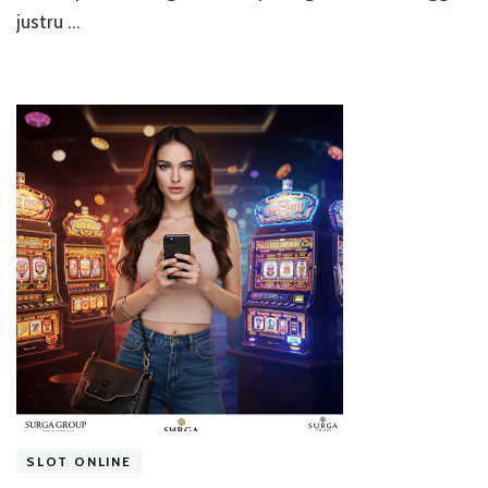
justru …
SLOT ONLINE