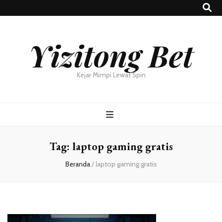
Yizitong Bet
Kejar Mimpi Lewat Spin
Tag:
laptop gaming gratis
Beranda
/
laptop gaming gratis