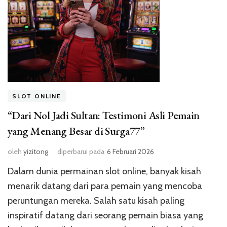
SLOT ONLINE
“Dari Nol Jadi Sultan: Testimoni Asli Pemain
yang Menang Besar di Surga77”
oleh
yizitong
diperbarui pada
6 Februari 2026
Dalam dunia permainan slot online, banyak kisah
menarik datang dari para pemain yang mencoba
peruntungan mereka. Salah satu kisah paling
inspiratif datang dari seorang pemain biasa yang