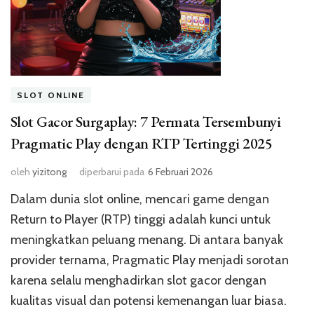
SLOT ONLINE
Slot Gacor Surgaplay: 7 Permata Tersembunyi
Pragmatic Play dengan RTP Tertinggi 2025
oleh
yizitong
diperbarui pada
6 Februari 2026
Dalam dunia slot online, mencari game dengan
Return to Player (RTP) tinggi adalah kunci untuk
meningkatkan peluang menang. Di antara banyak
provider ternama, Pragmatic Play menjadi sorotan
karena selalu menghadirkan slot gacor dengan
kualitas visual dan potensi kemenangan luar biasa.