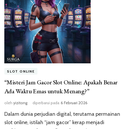
SLOT ONLINE
“Misteri Jam Gacor Slot Online: Apakah Benar
Ada Waktu Emas untuk Menang?”
oleh
yizitong
diperbarui pada
6 Februari 2026
Dalam dunia perjudian digital, terutama permainan
slot online, istilah “jam gacor” kerap menjadi