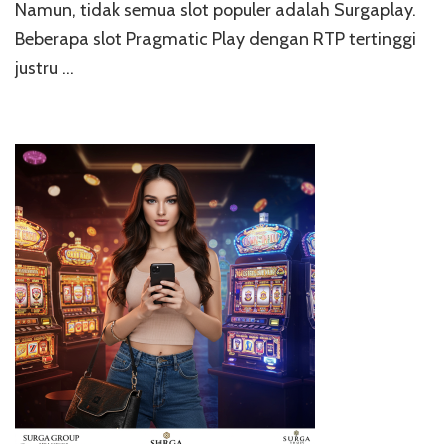
Namun, tidak semua slot populer adalah Surgaplay.
Beberapa slot Pragmatic Play dengan RTP tertinggi
justru …