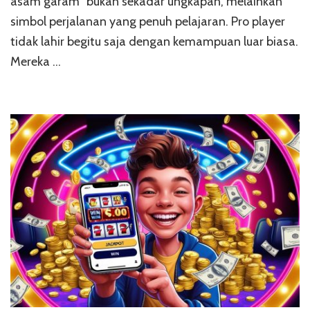
asam garam” bukan sekadar ungkapan, melainkan
simbol perjalanan yang penuh pelajaran. Pro player
tidak lahir begitu saja dengan kemampuan luar biasa.
Mereka …